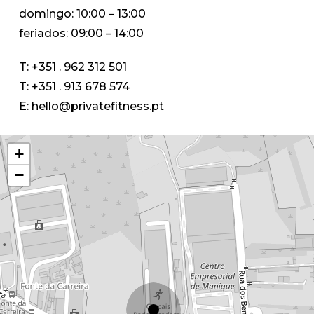
domingo: 10:00 – 13:00
feriados: 09:00 – 14:00
T:
+351 . 962 312 501
T:
+351 . 913 678 574
E:
hello@privatefitness.pt
+
−