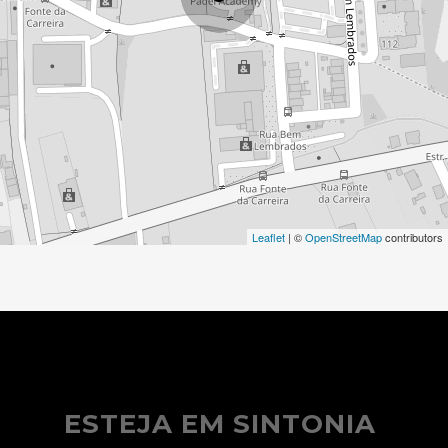
Leaflet
| ©
OpenStreetMap
contributors
ESTEJA EM SINTONIA