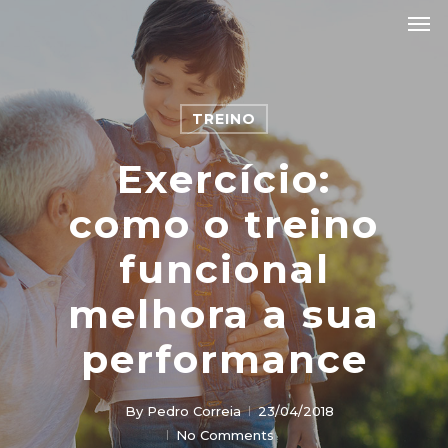
TREINO
Exercício:
como o treino
funcional
melhora a sua
performance
By
Pedro Correia
23/04/2018
No Comments